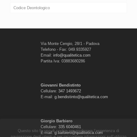
Codice Deontologico
Via Monte Cengio, 28/1 - Padova
Telefono - Fax: 049.9335927
Email:
info@qualitetica.com
Partita Iva: 03883680286
Giovanni Bendistinto
Cellulare:
347 1493672
E-mail:
g.bendistinto@qualitetica.com
Giorgio Barbiero
Cellulare:
335 6040461
Questo sito fa uso di cookie per migliorare l’esperienza di
E-mail:
g.barbiero@qualitetica.com
navigazione degli utenti e per raccogliere informazioni sull’utilizzo